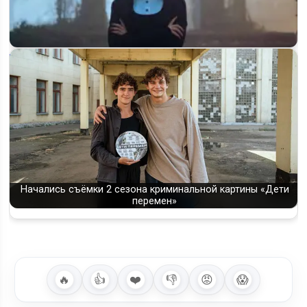
Съёмки 3 сезона «Wednesday» начнутся в феврале 2026
года
Начались съёмки 2 сезона криминальной картины «Дети
перемен»
🔥
👍
❤️
👎
😡
😱