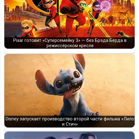
Pixar готовит «Суперсемейку 3» — без Брэда Берда в
режиссёрском кресле
Disney запускает производство второй части фильма «Лило
и Стич»