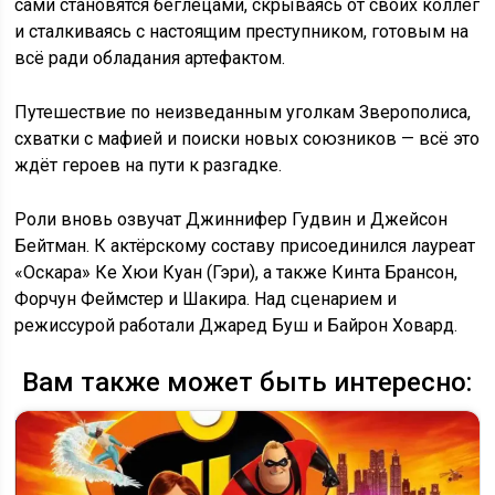
сами становятся беглецами, скрываясь от своих коллег
и сталкиваясь с настоящим преступником, готовым на
всё ради обладания артефактом.
Путешествие по неизведанным уголкам Зверополиса,
схватки с мафией и поиски новых союзников — всё это
ждёт героев на пути к разгадке.
Роли вновь озвучат Джиннифер Гудвин и Джейсон
Бейтман. К актёрскому составу присоединился лауреат
«Оскара» Ке Хюи Куан (Гэри), а также Кинта Брансон,
Форчун Феймстер и Шакира. Над сценарием и
режиссурой работали Джаред Буш и Байрон Ховард.
Вам также может быть интересно: