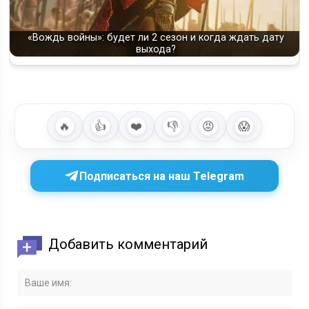
«Вождь войны»: будет ли 2 сезон и когда ждать дату
выхода?
🔥
👍
❤️
👎
😡
😱
Подписаться на наш Telegram
Добавить комментарий