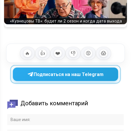
«Кузнецовы ТВ»: будет ли 2 сезон и когда дата выхода
🔥
👍
❤️
👎
😡
😱
Подписаться на наш Telegram
Добавить комментарий