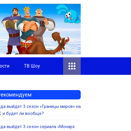
ости
ТВ Шоу
Рекомендуем
да выйдет 3 сезон «Границы миров» на
 и будет ли вообще?
да выйдет 3 сезон сериала «Монарх: