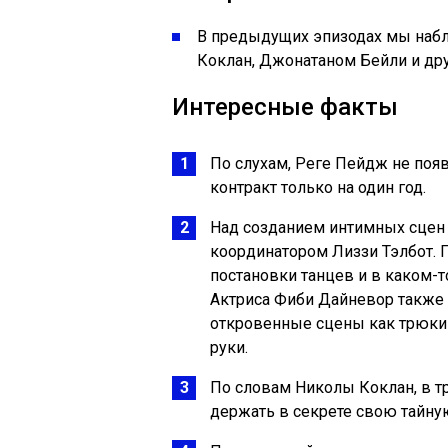
В предыдущих эпизодах мы набл
Коклан, Джонатаном Бейли и др
Интересные факты
По слухам, Реге Пейдж не появ
контракт только на один год.
Над созданием интимных сцен 
координатором Лиззи Тэлбот. 
постановки танцев и в каком-
Актриса Фиби Дайневор также 
откровенные сцены как трюки и
руки.
По словам Николы Коклан, в т
держать в секрете свою тайну