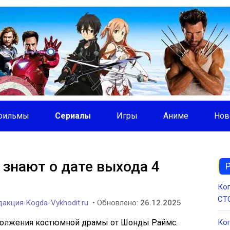
фильмы
Сериалы
Игры
Аниме
Нов
знают о дате выхода 4
Ког
СТС
акция Kogda-Vykhodit.ru
• Обновлено:
26.12.2025
одолжения костюмной драмы от Шонды Раймс.
Ког