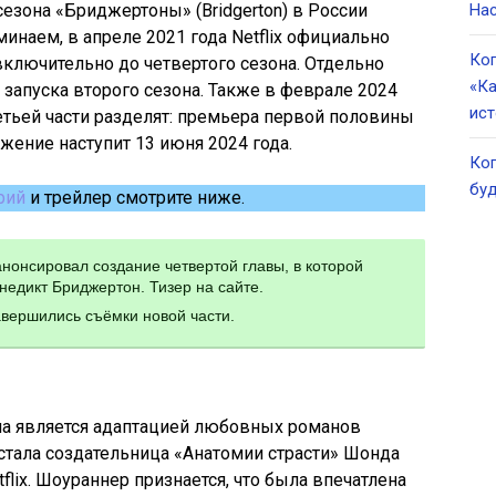
езона «Бриджертоны» (Bridgerton) в России
Нас
минаем, в апреле 2021 года Netflix официально
Ког
 включительно до четвертого сезона. Отдельно
«Ка
о запуска второго сезона. Также в феврале 2024
ист
ретьей части разделят: премьера первой половины
лжение наступит 13 июня 2024 года.
Ког
буд
рий
и трейлер смотрите ниже.
 анонсировал создание четвертой главы, в которой
недикт Бриджертон. Тизер на сайте.
авершились съёмки новой части.
на является адаптацией любовных романов
тала создательница «Анатомии страсти» Шонда
tflix. Шоураннер признается, что была впечатлена