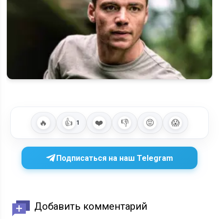
«Ночной агент» 3 сезон — когда выйдет, о чём будет и
расписание эпизодов
🔥
👍
❤️
👎
😡
😱
1
Подписаться на наш Telegram
Добавить комментарий