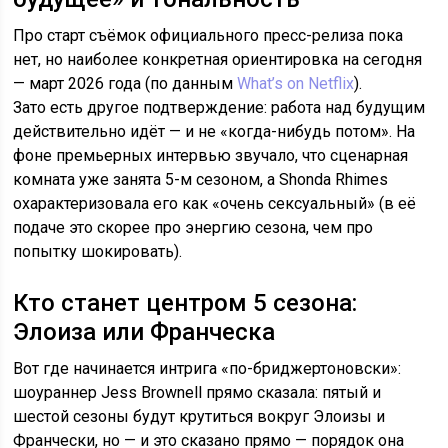
Про старт съёмок официального пресс-релиза пока
нет, но наиболее конкретная ориентировка на сегодня
— март 2026 года (по данным
What’s on Netflix
).
Зато есть другое подтверждение: работа над будущим
действительно идёт — и не «когда-нибудь потом». На
фоне премьерных интервью звучало, что сценарная
комната уже занята 5-м сезоном, а Shonda Rhimes
охарактеризовала его как «очень сексуальный» (в её
подаче это скорее про энергию сезона, чем про
попытку шокировать).
Кто станет центром 5 сезона:
Элоиза или Франческа
Вот где начинается интрига «по-бриджертоновски»:
шоураннер Jess Brownell прямо сказала: пятый и
шестой сезоны будут крутиться вокруг Элоизы и
Франчески, но — и это сказано прямо — порядок она