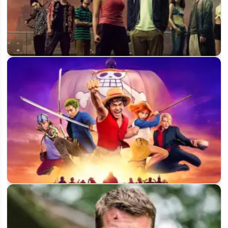
Когда выйдет 4 сезон «Алисы в Пограничье» на Netflix — и
будет ли он вообще
Когда выйдет 3 сезон «Ван-Пис» на Netflix: съёмки уже
стартовали