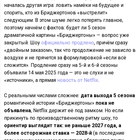
началась другая игра: ловить намёки на будущее и
спорить, кто из Бриджертонов «выстрелит»
следующим. В этом шуме легко потерять главное,
поэтому начнём с фактов: будет ли 5 сезон
драматичной картины «Бриджертоны» — вопрос уже
закрытый. Шоу
официально продлено
, причём сразу
«двойным заказом», так что продолжение не зависло в
воздухе и не прячется за формулировкой «если всё
сложится». Продление сразу на 5-й и 6-й сезоны
объявили 14 мая 2025 года — это не слухи и не
«источники», а прямая
новость от Netflix
.
С реальными числами сложнее:
дата выхода 5 сезона
романтичной истории «Бриджертоны»
пока не
объявлена
, Netflix держит её под замком. Но если
прикинуть по производственному ритму шоу, то
ориентир выглядит так: не раньше 2027 года, а
более осторожная ставка — 2028-й
(в последние