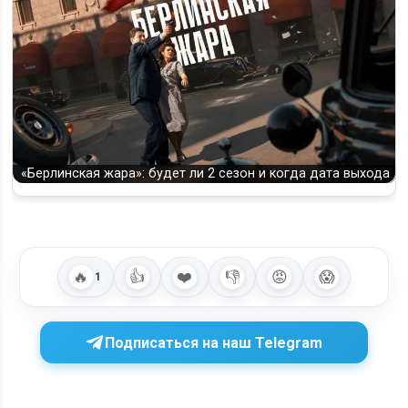
«Берлинская жара»: будет ли 2 сезон и когда дата выхода
🔥
👍
❤️
👎
😡
😱
1
Подписаться на наш Telegram