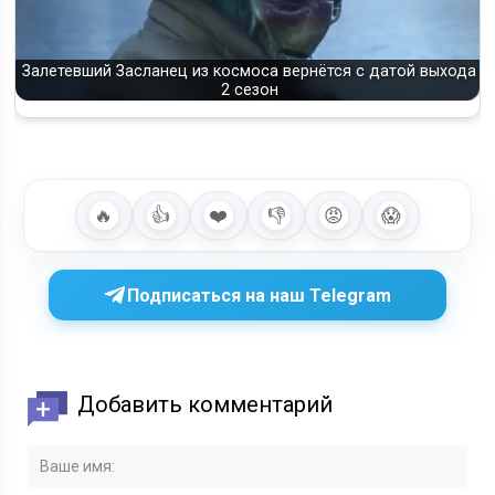
Залетевший Засланец из космоса вернётся с датой выхода
2 сезон
🔥
👍
❤️
👎
😡
😱
Подписаться на наш Telegram
Добавить комментарий