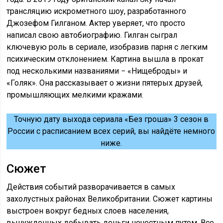
трансляцию искрометного шоу, разработанного
Джозефом Гилганом. Актер уверяет, что просто
написал свою автобиографию. Гилган сыграл
ключевую роль в сериале, изобразив парня с легким
психическим отклонением. Картина вышла в прокат
под несколькими названиями − «Нищеброды» и
«Голяк». Она рассказывает о жизни пятерых друзей,
промышляющих мелкими кражами.
Точную дату выхода сериала «Без гроша» 3 сезон в
России с расписанием всех серий, вы найдёте немного
ниже.
Сюжет
Действия событий разворачивается в самых
захолустных районах Великобритании. Сюжет картины
выстроен вокруг бедных слоев населения,
вынужденных добывать деньги нечестным путем. Все