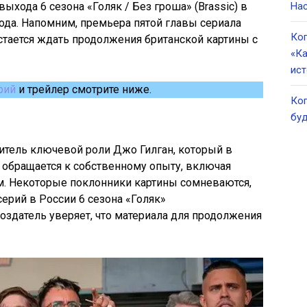
хода 6 сезона «Голяк / Без гроша» (Brassic) в
Нас
года. Напомним, премьера пятой главы сериала
Ког
остается ждать продолжения британской картины с
«Ка
ист
рий
и трейлер смотрите ниже.
Ког
буд
итель ключевой роли Джо Гилган, который в
 обращается к собственному опыту, включая
м. Некоторые поклонники картины сомневаются,
ерий в России 6 сезона «Голяк»
здатель уверяет, что материала для продолжения