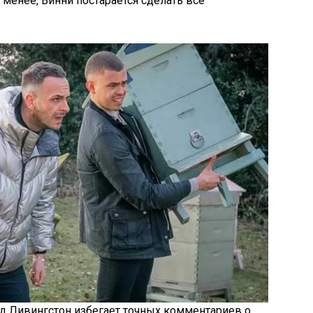
 менее, Винни постарается сделать все
 Ливингстон избегает точных комментариев о