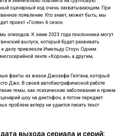
ета и значительно повлиять на групповую
бный сценарный ход очень захватывающим. При
венное появление. Кто знает, может быть, мы
ет проект «Голяк» 6 сезон.
мь эпизодов. К зиме 2023 года поклонники могут
венский выпуск, который будет развивать
о к делу привлекли Имельду Стоун. Одним
многосерийной ленте «Корона», а другим,
.
ные факты из жизни Джозефа Гилгана, который
осто Джо. В своей автобиографической работе
 такие темы, как психические заболевания и прием
 сценарий шоу на диктофон, а потом передает
ых проблем актеру не удается писать текст
 дата выхода сериала и серий: