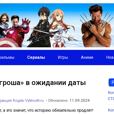
фильмы
Сериалы
Игры
Аниме
Нов
з гроша» в ожидании даты
Ког
СТС
акция Kogda-Vykhodit.ru
• Обновлено:
11.09.2024
 а это значит, что историю обязательно продлят!
Ког