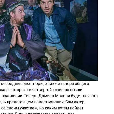
 очередные авантюры, а также потеря общего
лане, которого в четвертой главе похитили
аправлении. Теперь Дэмиен Молони будет нечасто
е, в предстоящем повествовании. Сам актер
со своим участием, но каким путем пойдет