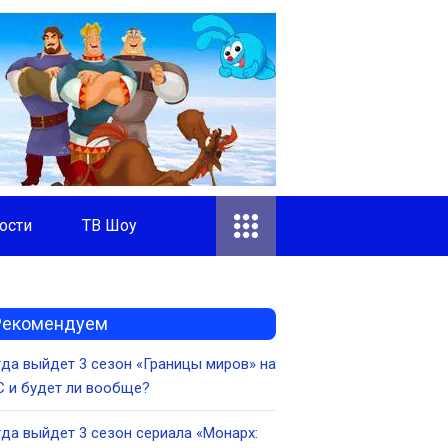
ости
ТВ Шоу
Рекомендуем
да выйдет 3 сезон «Границы миров» на
 и будет ли вообще?
да выйдет 3 сезон сериала «Монарх: