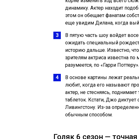
корне изменить ход всего сюж
динамику. Актер находит подо
этом он обещает фанатам собст
еще увидим Дилана, когда выйд
В пятую часть шоу войдет восе
ожидать специальный рождест
историю дальше. Известно, чт
зрителям актриса известна по 
разумеется, по «Гарри Поттеру»
В основе картины лежат реаль
любит, когда его называют пр
актер, не стесняясь, поднимает
таблеток. Кстати, Джо диктует
Ливингстону. Из-за определенн
обычным способом.
Голяк 6 сезон — точная