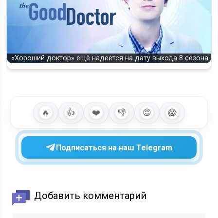
«Хороший доктор» ещё надеется на дату выхода 8 сезона
🔥
👍
❤️
👎
😡
😱
Подписаться на наш Telegram
Добавить комментарий