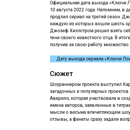
Официальная дата выхода «Ключи Ло
10 августа 2022 года. Напомним, в 
продлил сериал на третий сезон. Дж
каждую из которых вошли шесть од
Джозеф Хиллстром решил взять себ
тени своего известного отца. В итог
получив за свою работу множество 
Дату выхода сериала «Ключи Лок
Сюжет
Шоураннером проекта выступил Кар
загадочных и популярных проектов 
Аверилл, которая участвовала в со
имена авторов, заявленные в титра
мысли о весьма впечатляющем шоу.
отзывы, а фанаты сразу задали вопр