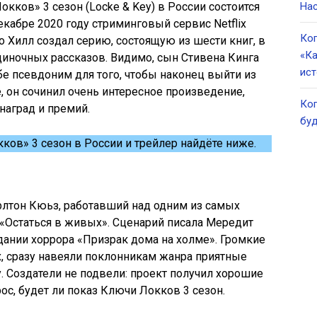
кков» 3 сезон (Locke & Key) в России состоится
Нас
декабре 2020 году стриминговый сервис Netflix
Ког
о Хилл создал серию, состоящую из шести книг, в
«Ка
иночных рассказов. Видимо, сын Стивена Кинга
ист
е псевдоним для того, чтобы наконец выйти из
е, он сочинил очень интересное произведение,
Ког
наград и премий.
буд
ков» 3 сезон в России и трейлер найдёте ниже.
лтон Кюьз, работавший над одним из самых
«Остаться в живых». Сценарий писала Мередит
здании хоррора «Призрак дома на холме». Громкие
х, сразу навеяли поклонникам жанра приятные
 Создатели не подвели: проект получил хорошие
ос, будет ли показ Ключи Локков 3 сезон.