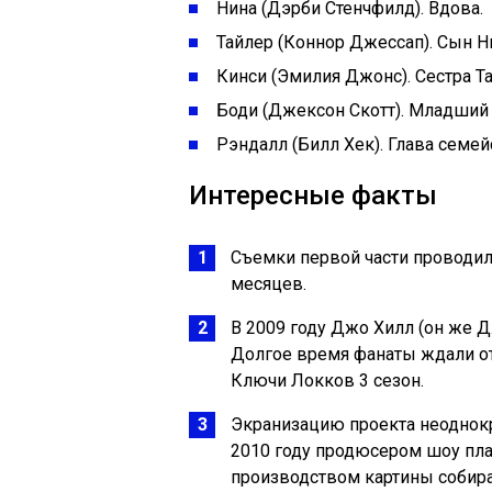
Нина (Дэрби Стенчфилд). Вдова.
Тайлер (Коннор Джессап). Сын Н
Кинси (Эмилия Джонс). Сестра Та
Боди (Джексон Скотт). Младший
Рэндалл (Билл Хек). Глава семей
Интересные факты
Съемки первой части проводил
месяцев.
В 2009 году Джо Хилл (он же 
Долгое время фанаты ждали от 
Ключи Локков 3 сезон.
Экранизацию проекта неоднокр
2010 году продюсером шоу план
производством картины собирал