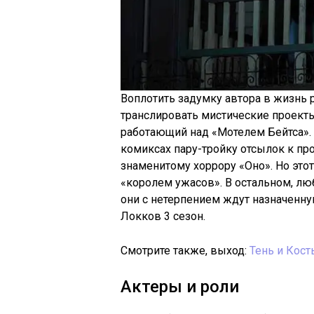
Воплотить задумку автора в жизнь р
транслировать мистические проекты
работающий над «Мотелем Бейтса».
комиксах пару-тройку отсылок к про
знаменитому хоррору «Оно». Но это
«королем ужасов». В остальном, лю
они с нетерпением ждут назначенну
Локков 3 сезон.
Смотрите также, выход:
Тень и Кост
Актеры и роли