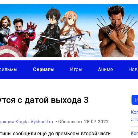
фильмы
Сериалы
Игры
Аниме
Нов
тся с датой выхода 3
Ког
СТС
акция Kogda-Vykhodit.ru
• Обновлено:
28.07.2022
ртины сообщили еще до премьеры второй части.
Ког