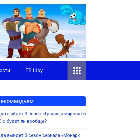
ости
ТВ Шоу
Рекомендуем
да выйдет 3 сезон «Границы миров» на
 и будет ли вообще?
да выйдет 3 сезон сериала «Монарх: