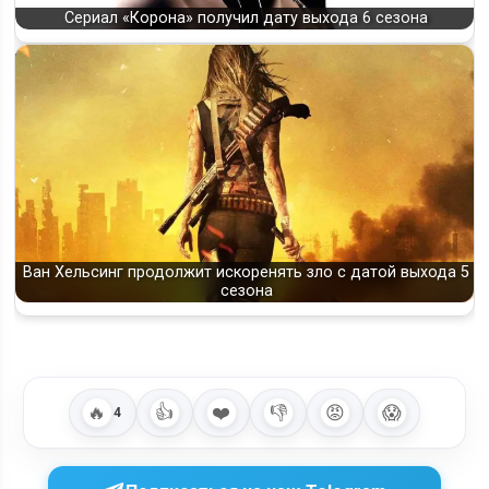
Сериал «Корона» получил дату выхода 6 сезона
Ван Хельсинг продолжит искоренять зло с датой выхода 5
сезона
🔥
👍
❤️
👎
😡
😱
4