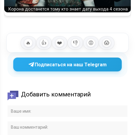
Корона достанется тому кто знает дату выхода 4 сезона
🔥
👍
❤️
👎
😡
😱
Подписаться на наш Telegram
Добавить комментарий