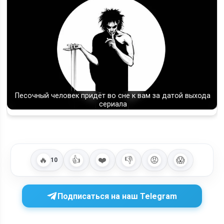
Песочный человек придёт во сне к вам за датой выхода
сериала
🔥
👍
❤️
👎
😡
😱
10
Подписаться на наш Telegram