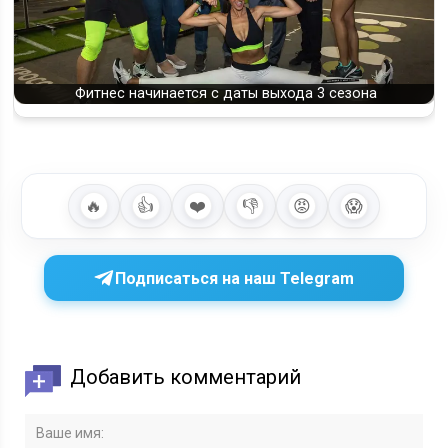
Фитнес начинается с даты выхода 3 сезона
🔥
👍
❤️
👎
😡
😱
Подписаться на наш Telegram
Добавить комментарий