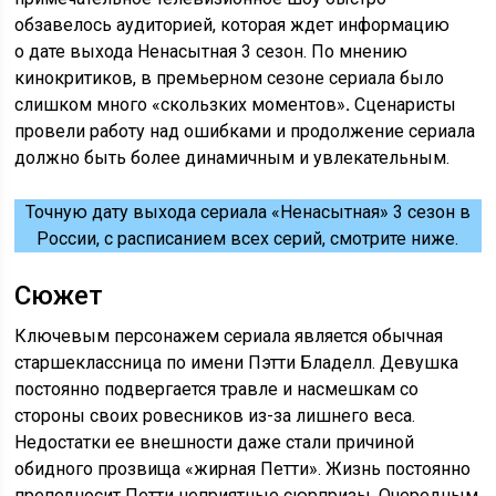
обзавелось аудиторией, которая ждет информацию
о дате выхода Ненасытная 3 сезон. По мнению
кинокритиков, в премьерном сезоне сериала было
слишком много «скользких моментов»
.
Сценаристы
провели работу над ошибками и продолжение сериала
должно быть более динамичным и увлекательным.
Точную дату выхода сериала «Ненасытная» 3 сезон в
России, с расписанием всех серий, смотрите ниже.
Сюжет
Ключевым персонажем сериала является обычная
старшеклассница по имени Пэтти Бладелл. Девушка
постоянно подвергается травле и насмешкам со
стороны своих ровесников из-за лишнего веса.
Недостатки ее внешности даже стали причиной
обидного прозвища «жирная Петти». Жизнь постоянно
преподносит Петти неприятные сюрпризы. Очередным