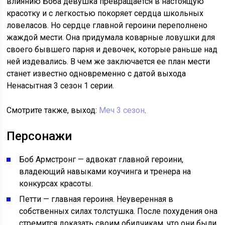
влиянию Боба девушка превращается в настоящую
красотку и с легкостью покоряет сердца школьных
ловеласов. Но сердце главной героини переполнено
жаждой мести. Она придумала коварные ловушки для
своего бывшего парня и девочек, которые раньше над
ней издевались. В чем же заключается ее план мести
станет известно одновременно с датой выхода
Ненасытная 3 сезон 1 серии.
Смотрите также, выход:
Меч 3 сезон
.
Персонажи
Боб Армстронг — адвокат главной героини,
владеющий навыками коучинга и тренера на
конкурсах красоты.
Петти — главная героиня. Неуверенная в
собственных силах толстушка. После похудения она
стремится доказать своим обидчикам, что они были