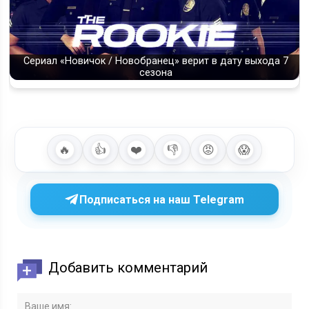
Сериал «Новичок / Новобранец» верит в дату выхода 7
сезона
🔥
👍
❤️
👎
😡
😱
Подписаться на наш Telegram
Добавить комментарий