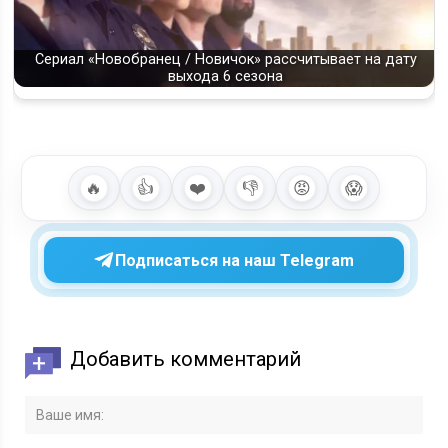
Сериал «Новобранец / Новичок» рассчитывает на дату
выхода 6 сезона
🔥
👍
❤️
👎
😡
😱
Подписаться на наш Telegram
Добавить комментарий