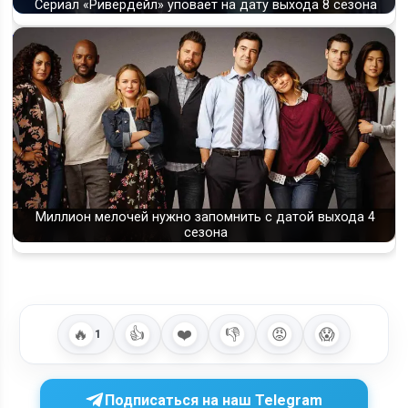
Сериал «Ривердейл» уповает на дату выхода 8 сезона
Миллион мелочей нужно запомнить с датой выхода 4
сезона
🔥
👍
❤️
👎
😡
😱
1
Подписаться на наш Telegram