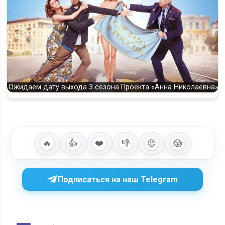
Ожидаем дату выхода 3 сезона Проекта «Анна Николаевна»
🔥
👍
❤️
👎
😡
😱
Подписаться на наш Telegram