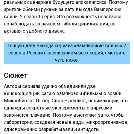
реальных сценариев будущего апокалипсиса. Поэтому
зрители обеими руками за дату выхода Вампирские
войны 2 сезон 1 серия. Это возможность безопасно
понаблюдать за началом гибели цивилизации, не
вставая с удобного дивана.
Точную дату выхода сериала «Вампирские войны» 2
сезон в России с расписанием всех серий, смотрите
чуть ниже.
Сюжет
Авторы сериала удачно объединили две
киноконцепции: саги о вампирах и фильмы о зомби.
Микробиолог Лютер Свон – реалист, понимающий, что
однажды секретные эксперименты с вирусами
закончатся плачевно. Поэтому выступает за то, чтобы
лаборатории, создавая новые виды микроорганизмов,
одновременно разрабатывали и антидоты.