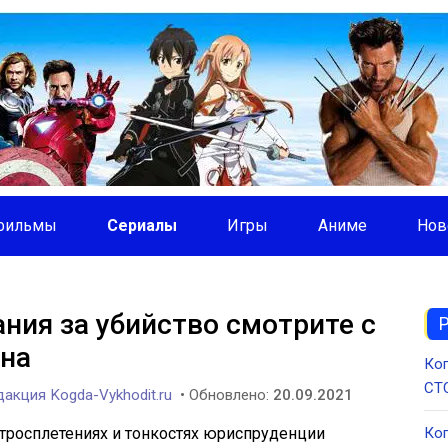
фильмы
Сериалы
Игры
Аниме
Нов
ния за убийство смотрите с
она
Ког
СТС
акция Kogda-Vykhodit.ru
• Обновлено:
20.09.2021
итросплетениях и тонкостях юриспруденции
Ког