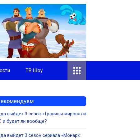
ости
ТВ Шоу
Рекомендуем
да выйдет 3 сезон «Границы миров» на
 и будет ли вообще?
да выйдет 3 сезон сериала «Монарх: