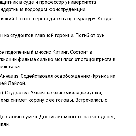
Защитник в суде и профессор университета
андартным подходом юриспруденции.
йский. Позже переводится в прокуратуру. Когда-
н из студентов главной героини. Погиб от рук
е подопечный миссис Китинг. Состоит в
яжении фильма сильно менялся от эгоцентриста и
человека.
г Аннализ. Содействовал освобождению Фрэнка из
шей Лайлой.
. Студентка. Умная, но заносчивая девушка,
емя снимет корону с ее головы. Встречалась с
Достаточно умен. Достигает многого за счет денег,
или.