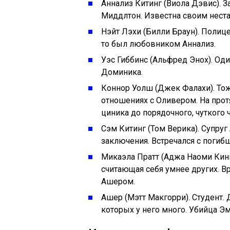
Аннализ Китинг (Виола Дэвис). 
Миддлтон. Известна своим нест
Нэйт Лэхи (Билли Браун). Полице
то был любовником Аннализ.
Уэс Гиббинс (Альфред Энох). Оди
Доминика.
Коннор Уолш (Джек Фалахи). Тож
отношениях с Оливером. На прот
циника до порядочного, чуткого 
Сэм Китинг (Том Верика). Супру
заключения. Встречался с погиб
Микаэла Пратт (Аджа Наоми Кинг)
считающая себя умнее других. Вр
Ашером.
Ашер (Мэтт Макгорри). Студент. 
которых у него много. Убийца Эм