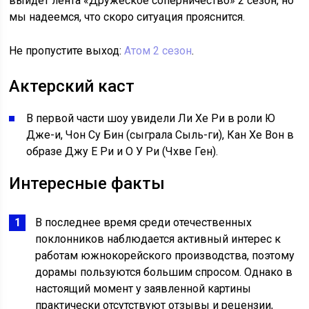
выйдет лента «Дружеское соперничество» 2 сезон, но
мы надеемся, что скоро ситуация прояснится.
Не пропустите выход:
Атом 2 сезон
.
Актерский каст
В первой части шоу увидели Ли Хе Ри в роли Ю
Дже-и, Чон Су Бин (сыграла Сыль-ги), Кан Хе Вон в
образе Джу Е Ри и О У Ри (Чхве Ген).
Интересные факты
В последнее время среди отечественных
поклонников наблюдается активный интерес к
работам южнокорейского производства, поэтому
дорамы пользуются большим спросом. Однако в
настоящий момент у заявленной картины
практически отсутствуют отзывы и рецензии,