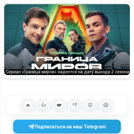
Сериал «Граница миров» надеется на дату выхода 2 сезона
🔥
👍
❤️
👎
😡
😱
Подписаться на наш Telegram