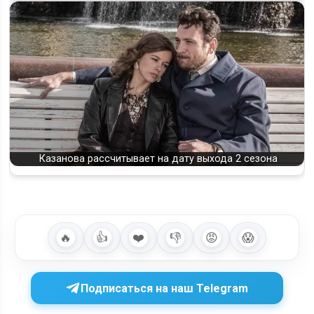
Когда выйдет 4 сезон сериала «Казанова» и будет ли новая
глава истории?
Казанова рассчитывает на дату выхода 2 сезона
🔥
👍
❤️
👎
😡
😱
Подписаться на наш Telegram