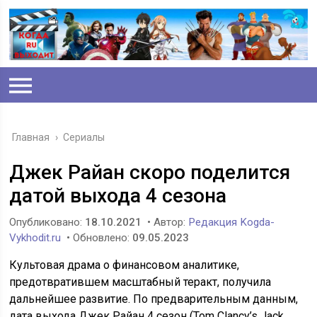
Главная
›
Сериалы
Джек Райан скоро поделится
датой выхода 4 сезона
Опубликовано:
18.10.2021
• Автор:
Редакция Kogda-
Vykhodit.ru
• Обновлено:
09.05.2023
Культовая драма о финансовом аналитике,
предотвратившем масштабный теракт, получила
дальнейшее развитие. По предварительным данным,
дата выхода Джек Райан 4 сезон (Tom Clancy’s Jack