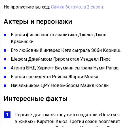
Не пропустите выход:
Самка богомола 2 сезон.
Актеры и персонажи
В роли финансового аналитика Джека Джон
Красински.
Его любовный интерес Кэти сыграла Эбби Корниш.
Шефом Джеймсом Гриром стал Уэнделл Пирс.
Агента БНД Хариетт Бауманн сыграла Нуми Рапас.
В роли президента Рейеса Жорди Молья.
Начальником ЦРУ Новембером Майкл Келли.
Интересные факты
Первые две главы шоу вел создатель «Остаться
в живых» Карлтон Кьюз. Третий сезон возглавит