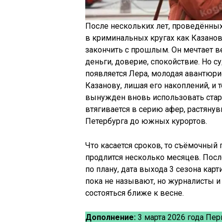
После нескольких лет, проведённых
в криминальных кругах как Казанов
закончить с прошлым. Он мечтает ве
деньги, доверие, спокойствие. Но с
появляется Лера, молодая авантюрис
Казанову, лишая его накоплений, и 
вынужден вновь использовать стар
втягивается в серию афер, растянув
Петербурга до южных курортов.
Что касается сроков, то съёмочный
продлится несколько месяцев. После
по плану, дата выхода 3 сезона кар
пока не называют, но журналисты и
состояться ближе к весне.
Дополнение:
3 марта 2026 года Пер