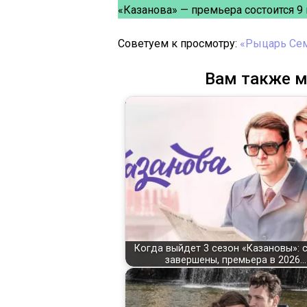
«Казанова» — премьера состоится 9 
Советуем к просмотру:
«Рыцарь Сем
Вам также м
Когда выйдет 3 сезон «Казановы»: 
завершены, премьера в 2026…