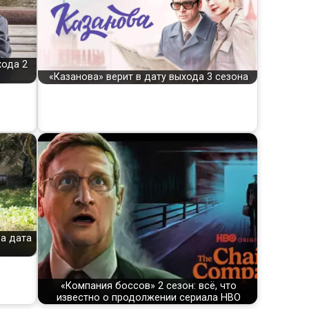
хода 2
«Казанова» верит в дату выхода 3 сезона
да дата
«Компания боссов» 2 сезон: всё, что
известно о продолжении сериала HBO