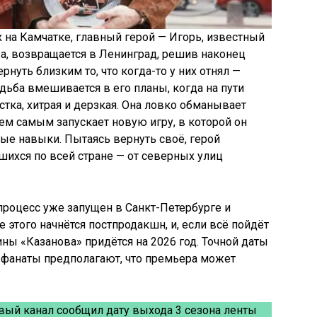
 на Камчатке, главный герой — Игорь, известный
а, возвращается в Ленинград, решив наконец
рнуть близким то, что когда-то у них отнял —
удьба вмешивается в его планы, когда на пути
тка, хитрая и дерзкая. Она ловко обманывает
тем самым запускает новую игру, в которой он
ые навыки. Пытаясь вернуть своё, герой
шихся по всей стране — от северных улиц
 процесс уже запущен в Санкт-Петербурге и
 этого начнётся постпродакшн, и, если всё пойдёт
тины «Казанова» придётся на 2026 год. Точной даты
 фанаты предполагают, что премьера может
вый канал сообщил дату выхода 3 сезона ленты