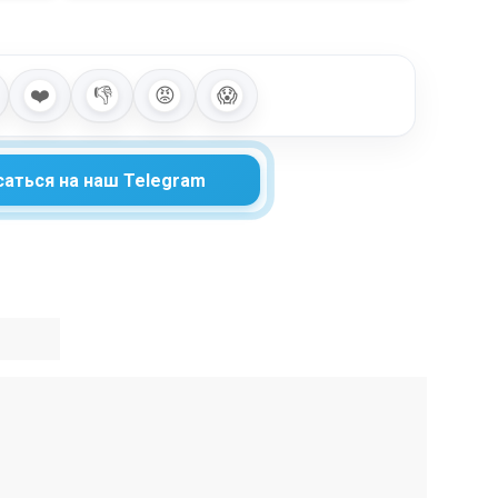
❤️
👎
😡
😱
аться на наш Telegram