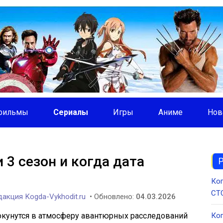
фильмы
Сериалы
Игры
Аниме
Нов
и 3 сезон и когда дата
Ког
СТС
акция Kogda-Vykhodit.ru
• Обновлено:
04.03.2026
 окунутся в атмосферу авантюрных расследований
Ког