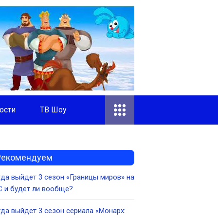
ости
ТВ Шоу
Рекомендуем
да выйдет 3 сезон «Границы миров» на
 и будет ли вообще?
да выйдет 3 сезон сериала «Монарх: