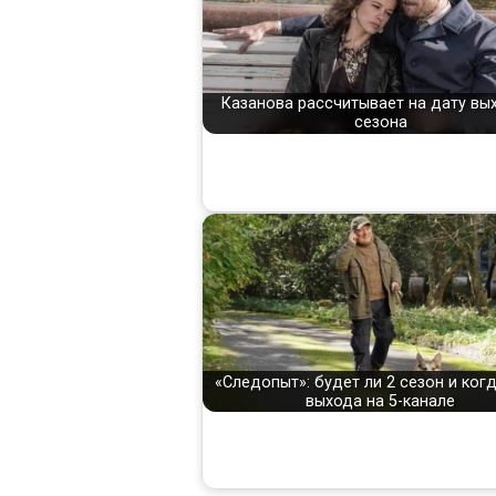
Казанова рассчитывает на дату вы
сезона
«Следопыт»: будет ли 2 сезон и ког
выхода на 5-канале