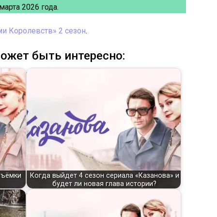
марта 2026 года.
и Королевств» 2 сезон
.
ожет быть интересно:
съёмки
Когда выйдет 4 сезон сериала «Казанова» и
будет ли новая глава истории?