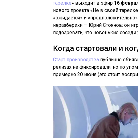
тарелке
» выходит в эфир
16 феврал
нового проекта «Не в своей тарелк
«ожидается» и «предположительно»
неразберихи — Юрий Стоянов: он иг
подозревать, что новенькие соседи
Когда стартовали и ко
Старт производства
публично объяви
релизах не фиксировали, но по упо
примерно 20 июня (это стоит воспр