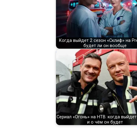
Когда выйдет 2 сезон «Склиф» на Pr
будет ли он вообще
Сериал «Огонь» на НТВ: когда выйдет
и о чём он будет