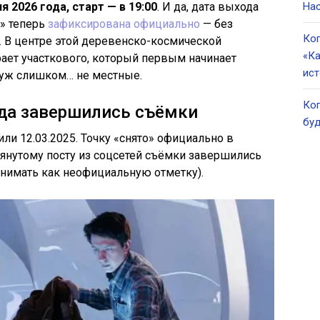
я 2026 года, старт — в 19:00
. И да, дата выхода
Нас
е» теперь
зафиксирована официально
— без
Ког
. В центре этой деревенско-космической
«Ка
рает участкового, который первым начинает
ист
 уж слишком… не местные.
Ког
гда завершились съёмки
буд
ли 12.03.2025. Точку «снято» официально в
мянутому посту из соцсетей съёмки завершились
инимать как неофициальную отметку).