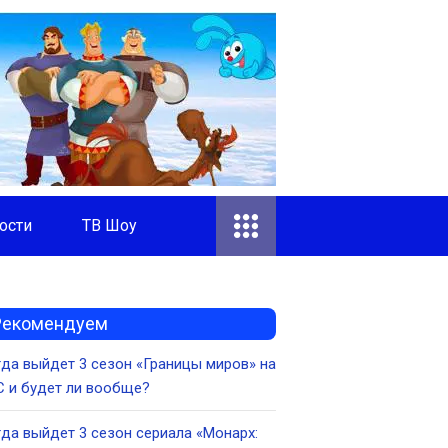
ости
ТВ Шоу
Рекомендуем
да выйдет 3 сезон «Границы миров» на
 и будет ли вообще?
да выйдет 3 сезон сериала «Монарх: