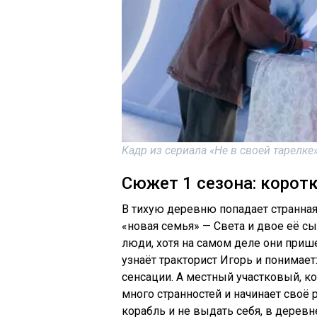
Кадр из сериала «Не в своей тарелке»
Сюжет 1 сезона: коротк
В тихую деревню попадает странная 
«новая семья» — Света и двое её с
люди, хотя на самом деле они прише
узнаёт тракторист Игорь и понимает:
сенсации. А местный участковый, к
много странностей и начинает своё 
корабль и не выдать себя, в дерев