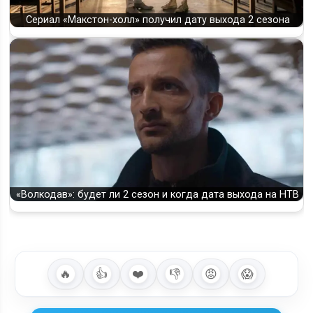
Сериал «Макстон-холл» получил дату выхода 2 сезона
«Волкодав»: будет ли 2 сезон и когда дата выхода на НТВ
🔥
👍
❤️
👎
😡
😱