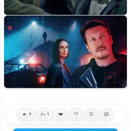
Когда выйдет 6 сезон «Первого отдела» на НТВ: будет ли
он вообще
«Пилигрим» 5 сезон: будет ли продолжение и когда выйдет
на Пятом канале
🔥
👍
❤️
👎
😡
😱
3
1