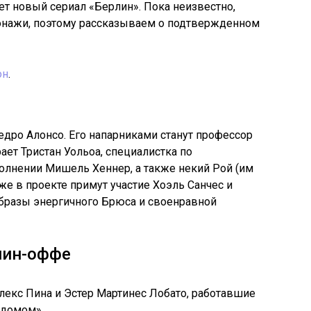
т новый сериал «Берлин». Пока неизвестно,
сонажи, поэтому рассказываем о подтвержденном
он
.
дро Алонсо. Его напарниками станут профессор
ает Тристан Уольоа, специалистка по
олнении Мишель Хеннер, а также некий Рой (им
же в проекте примут участие Хоэль Санчес и
образы энергичного Брюса и своенравной
пин-оффе
лекс Пина и Эстер Мартинес Лобато, работавшие
домом».