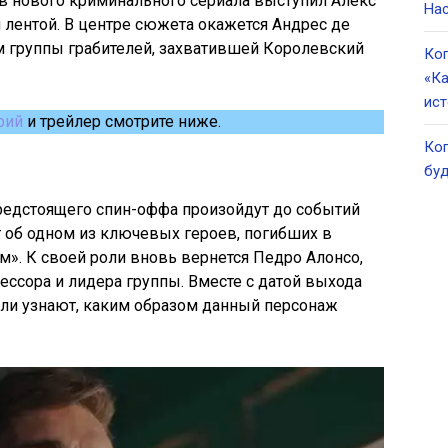
ов нового криминального сериала выступил Алекс
Нас
 лентой. В центре сюжета окажется Андрес де
 группы грабителей, захватившей Королевский
Ког
«Ка
ист
рий
и трейлер смотрите ниже.
Ког
буд
предстоящего спин-оффа произойдут до событий
т об одном из ключевых героев, погибших в
». К своей роли вновь вернется Педро Алонсо,
ессора и лидера группы. Вместе с датой выхода
ели узнают, каким образом данный персонаж