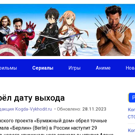
фильмы
Сериалы
Игры
Аниме
Нов
рёл дату выхода
акция Kogda-Vykhodit.ru
• Обновлено:
28.11.2023
Ког
СТС
нского проекта «Бумажный дом» обрел точные
ла «Берлин» (Berlin) в России наступит 29
Ког