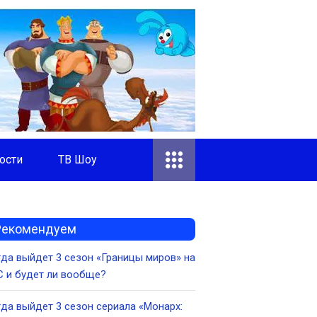
ости
ТВ Шоу
Рекомендуем
да выйдет 3 сезон «Границы миров» на
 и будет ли вообще?
да выйдет 3 сезон сериала «Монарх: