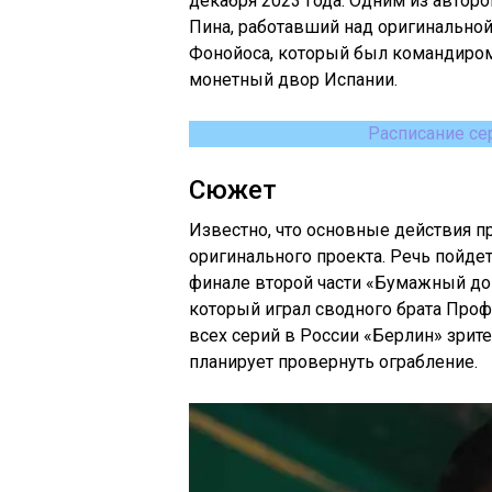
декабря 2023 года. Одним из автор
Пина, работавший над оригинальной
Фонойоса, который был командиром
монетный двор Испании.
Расписание се
Сюжет
Известно, что основные действия 
оригинального проекта. Речь пойде
финале второй части «Бумажный дом
который играл сводного брата Проф
всех серий в России «Берлин» зрит
планирует провернуть ограбление.