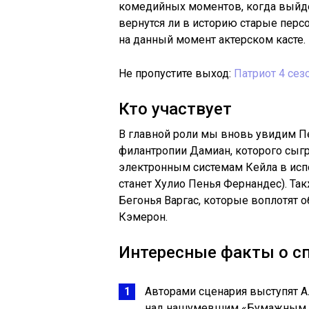
комедийных моментов, когда выйде
вернутся ли в историю старые пер
на данный момент актерском касте.
Не пропустите выход:
Патриот 4 сез
Кто участвует
В главной роли мы вновь увидим Пе
филантропии Дамиан, которого сыгр
электронным системам Кейла в исп
станет Хулио Пенья Фернандес). Так
Бегонья Варгас, которые воплотят 
Кэмерон.
Интересные факты о с
Авторами сценария выступят А
над нашумевшим «Бумажным 