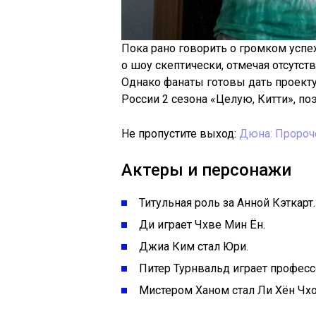
Пока рано говорить о громком успе
о шоу скептически, отмечая отсутст
Однако фанаты готовы дать проекту
России 2 сезона «Целую, Китти», п
Не пропустите выход:
Дюна: Пророч
Актеры и персонажи
Титульная роль за Анной Кэткарт.
Ди играет Чхве Мин Ён.
Джиа Ким стал Юри.
Питер Турнвальд играет профес
Мистером Ханом стал Ли Хён Чхо