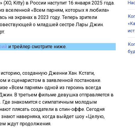
(XO, Kitty) в России наступит 16 января 2025 года.
Нас
из вселенной «Всем парням, которых я любила»
Ког
ь на экранах в 2023 году. Теперь зрители
«Ка
 повествующей о младшей сестре Лары Джин.
ист
рт.
Ког
рий
и трейлер смотрите ниже.
буд
историю, созданную Дженни Хан. Кстати,
ом и сценаристом в заявленной постановке.
изе «Всем парням» одной из героинь всегда
Джин. В третьем фильме девушка отправляется в
 Где знакомится с симпатичным молодым
ают плясать создатели в спин-оффе. Сегодня
 знают наверняка, когда выйдет шоу «Целую,
ием ждут продолжения.