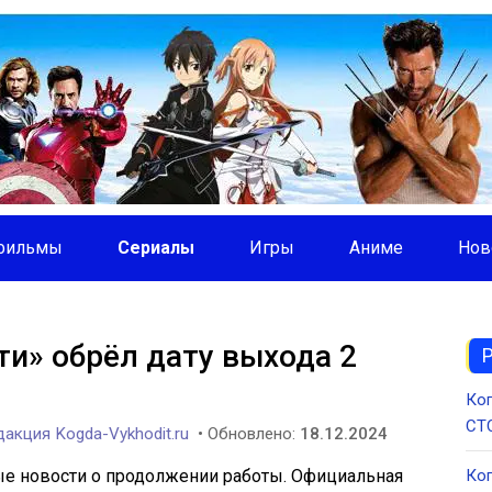
фильмы
Сериалы
Игры
Аниме
Нов
ти» обрёл дату выхода 2
Ког
СТС
акция Kogda-Vykhodit.ru
• Обновлено:
18.12.2024
е новости о продолжении работы. Официальная
Ког