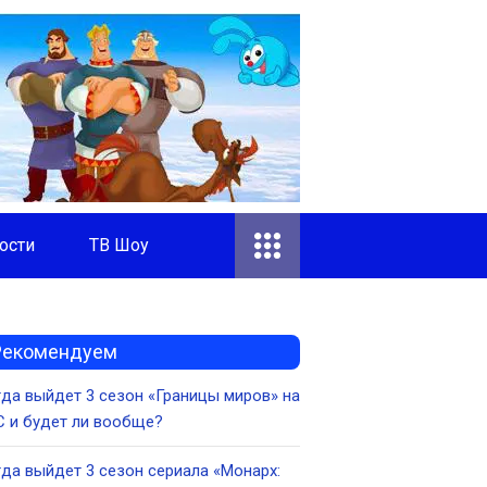
ости
ТВ Шоу
Рекомендуем
да выйдет 3 сезон «Границы миров» на
 и будет ли вообще?
да выйдет 3 сезон сериала «Монарх: