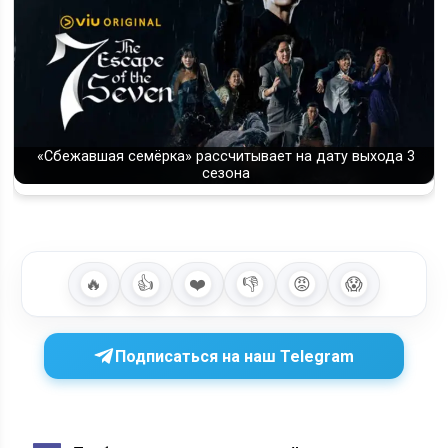
«Сбежавшая семёрка» рассчитывает на дату выхода 3
сезона
🔥
👍
❤️
👎
😡
😱
Подписаться на наш Telegram