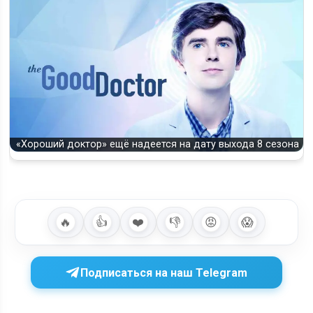
«Хороший доктор» ещё надеется на дату выхода 8 сезона
🔥
👍
❤️
👎
😡
😱
Подписаться на наш Telegram