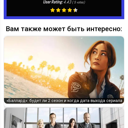
User Rating:
4.43
(
5
votes)
Вам также может быть интересно:
«Баллард»: будет ли 2 сезон и когда дата выхода сериала