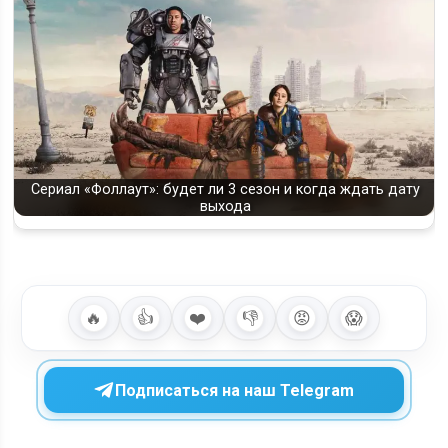
Сериал «Фоллаут»: будет ли 3 сезон и когда ждать дату
выхода
🔥
👍
❤️
👎
😡
😱
Подписаться на наш Telegram