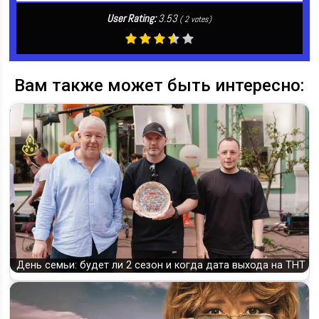
User Rating:
3.53
(
2
votes)
Вам также может быть интересно:
День семьи: будет ли 2 сезон и когда дата выхода на ТНТ