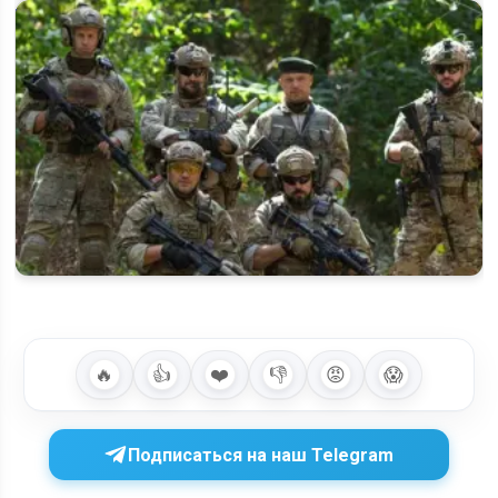
Будет ли 2 сезон «Позывной неизвестен» — что известно о
продолжении сериала
🔥
👍
❤️
👎
😡
😱
Подписаться на наш Telegram