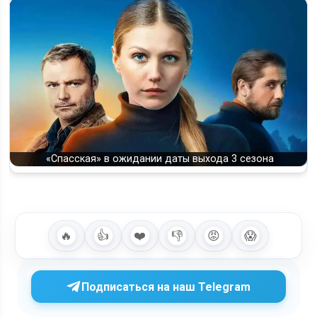
«Спасская» в ожидании даты выхода 3 сезона
🔥
👍
❤️
👎
😡
😱
Подписаться на наш Telegram