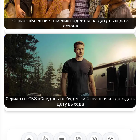
Сериал «Внешние отмели» надеется на дату выхода 5
сезона
Сериал от CBS «Следопыт»: будет ли 4 сезон и когда ждать
дату выхода
🔥
👍
❤️
👎
😡
😱