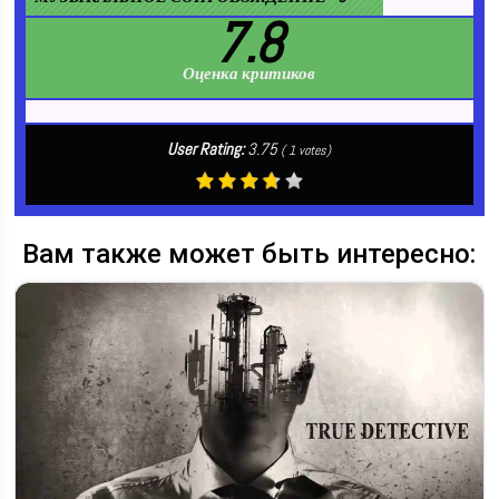
7.8
Оценка критиков
User Rating:
3.75
(
1
votes)
Вам также может быть интересно: