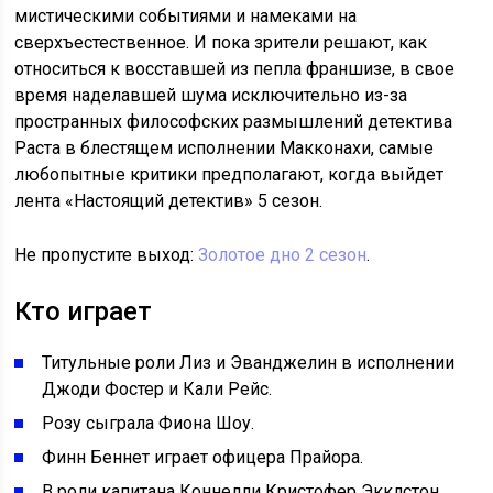
мистическими событиями и намеками на
сверхъестественное. И пока зрители решают, как
относиться к восставшей из пепла франшизе, в свое
время наделавшей шума исключительно из-за
пространных философских размышлений детектива
Раста в блестящем исполнении Макконахи, самые
любопытные критики предполагают, когда выйдет
лента «Настоящий детектив» 5 сезон.
Не пропустите выход:
Золотое дно 2 сезон
.
Кто играет
Титульные роли Лиз и Эванджелин в исполнении
Джоди Фостер и Кали Рейс.
Розу сыграла Фиона Шоу.
Финн Беннет играет офицера Прайора.
В роли капитана Коннелли Кристофер Экклстон.