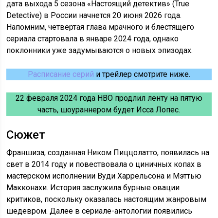
дата выхода 5 сезона «Настоящий детектив» (True
Detective) в России начнется 20 июня 2026 года.
Напомним, четвертая глава мрачного и блестящего
сериала стартовала в январе 2024 года, однако
поклонники уже задумываются о новых эпизодах.
Расписание серий
и трейлер смотрите ниже.
22 февраля 2024 года HBO продлил ленту на пятую
часть, шоураннером будет Исса Лопес.
Сюжет
Франшиза, созданная Ником Пиццолатто, появилась на
свет в 2014 году и повествовала о циничных копах в
мастерском исполнении Вуди Харрельсона и Мэттью
Макконахи. История заслужила бурные овации
критиков, поскольку оказалась настоящим жанровым
шедевром. Далее в сериале-антологии появились