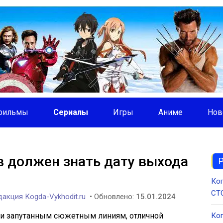
фильмы
Сериалы
Игры
Аниме
Нов
 должен знать дату выхода
Ког
СТС
акция Kogda-Vykhodit.ru
• Обновлено:
15.01.2024
 и запутанным сюжетным линиям, отличной
Ког