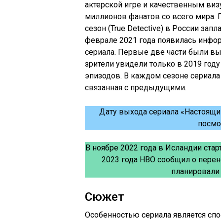
актерской игре и качественным ви
миллионов фанатов со всего мира. 
сезон (True Detective) в России зап
феврале 2021 года появилась инфо
сериала. Первые две части были 
зрители увидели только в 2019 год
эпизодов. В каждом сезоне сериала 
связанная с предыдущими.
Дату выхода сериала «Настоящи
посмо
В ноябре 2022 года в Исландии стар
2023 года HBO сообщил о перено
планировали 
Сюжет
Особенностью сериала является сп