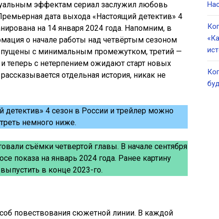
зуальным эффектам сериал заслужил любовь
Нас
Премьерная дата выхода «Настоящий детектив» 4
Ког
ланирована на 14 января 2024 года. Напомним, в
«Ка
рмация о начале работы над четвёртым сезоном
ист
выпущены с минимальным промежутком, третий —
у и теперь с нетерпением ожидают старт новых
Ког
рассказывается отдельная история, никак не
буд
й детектив» 4 сезон в России и трейлер можно
треть немного ниже.
товали съёмки четвертой главы. В начале сентября
се показа на январь 2024 года. Ранее картину
выпустить в конце 2023-го.
особ повествования сюжетной линии. В каждой