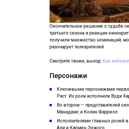
Окончательное решение о судьбе се
третьего сезона и реакции кинокри
получили множество номинаций, мо
разочарует телезрителей.
Смотрите также, выход:
Как избежат
Персонажи
Ключевыми персонажами первого
Раст. Их роли исполнили Вуди Х
Во втором — представителей сил
Макадамс и Колин Фаррелл.
Исполнителями главных ролей в 
Али и Кармен Эджого.