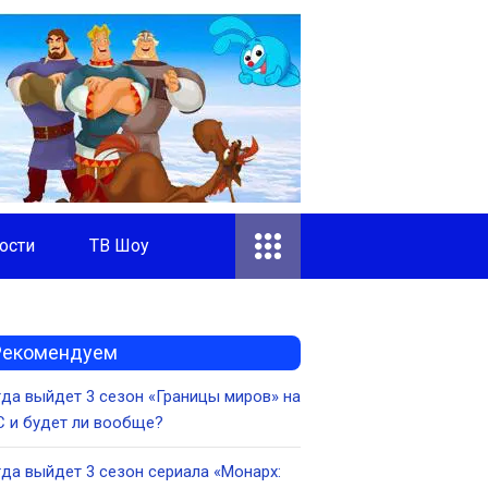
ости
ТВ Шоу
Рекомендуем
да выйдет 3 сезон «Границы миров» на
 и будет ли вообще?
да выйдет 3 сезон сериала «Монарх: