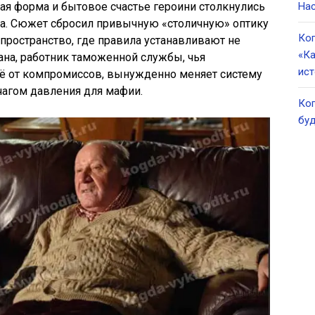
ая форма и бытовое счастье героини столкнулись
Нас
а. Сюжет сбросил привычную «столичную» оптику
Ког
 пространство, где правила устанавливают не
«Ка
лана, работник таможенной службы, чья
ист
ё от компромиссов, вынужденно меняет систему
ычагом давления для мафии.
Ког
буд