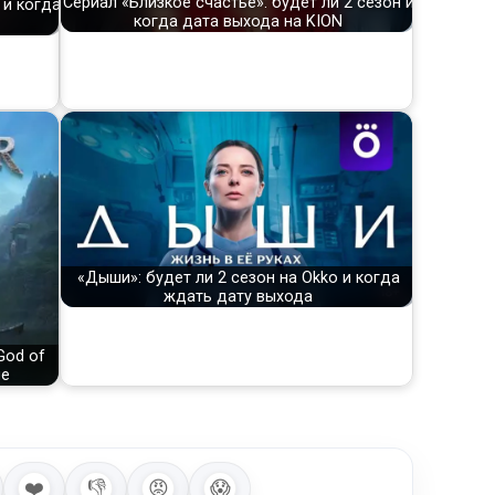
Сериал «Близкое счастье»: будет ли 2 сезон и
 и когда
когда дата выхода на KION
«Дыши»: будет ли 2 сезон на Okko и когда
ждать дату выхода
God of
не
❤️
👎
😡
😱