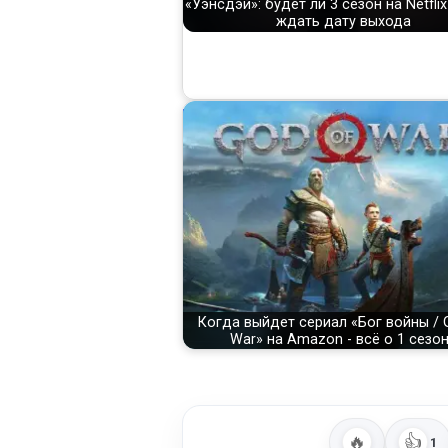
«Уэнсдэй»: будет ли 3 сезон на Netflix
ждать дату выхода
Когда выйдет сериал «Бог войны / 
War» на Amazon - всё о 1 сезо
🔥
👍
1