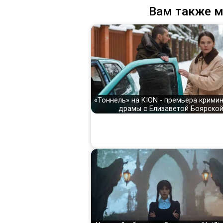
Вам также м
«Тоннель» на KION - премьера крими
драмы с Елизаветой Боярско