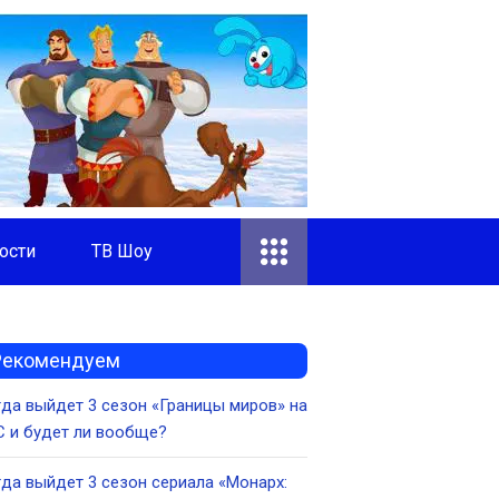
ости
ТВ Шоу
Рекомендуем
да выйдет 3 сезон «Границы миров» на
 и будет ли вообще?
да выйдет 3 сезон сериала «Монарх: