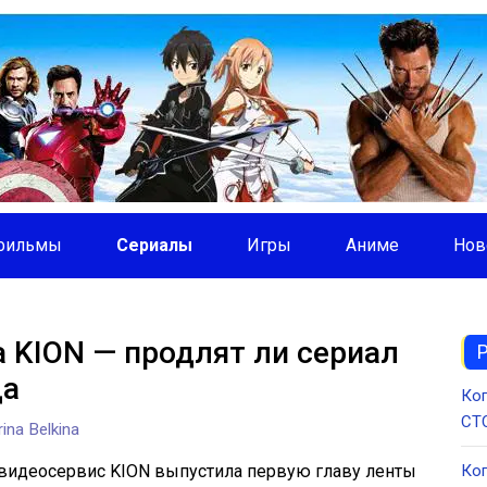
фильмы
Сериалы
Игры
Аниме
Нов
а KION — продлят ли сериал
да
Ког
СТС
ina Belkina
 видеосервис KION выпустила первую главу ленты
Ког