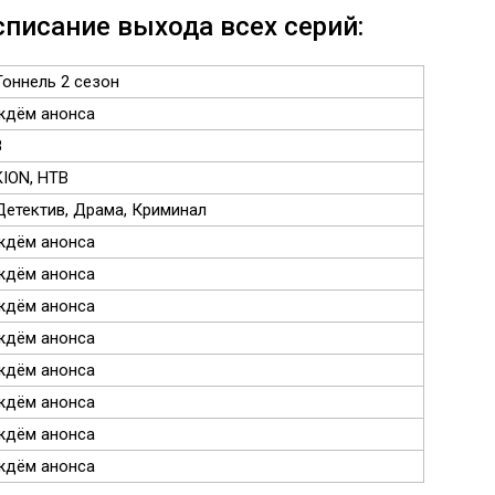
списание выхода всех серий:
Тоннель 2 сезон
ждём анонса
8
KION, НТВ
Детектив, Драма, Криминал
ждём анонса
ждём анонса
ждём анонса
ждём анонса
ждём анонса
ждём анонса
ждём анонса
ждём анонса