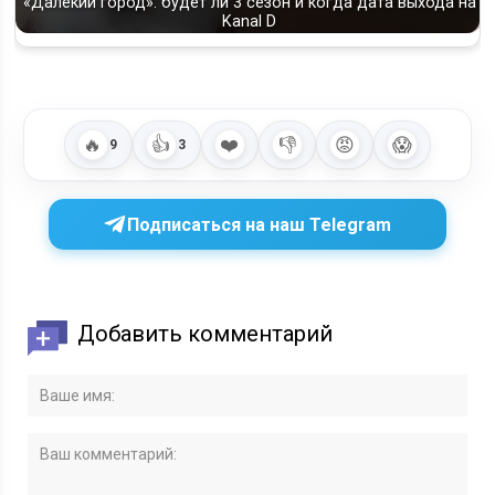
«Далёкий город»: будет ли 3 сезон и когда дата выхода на
Kanal D
🔥
👍
❤️
👎
😡
😱
9
3
Подписаться на наш Telegram
Добавить комментарий