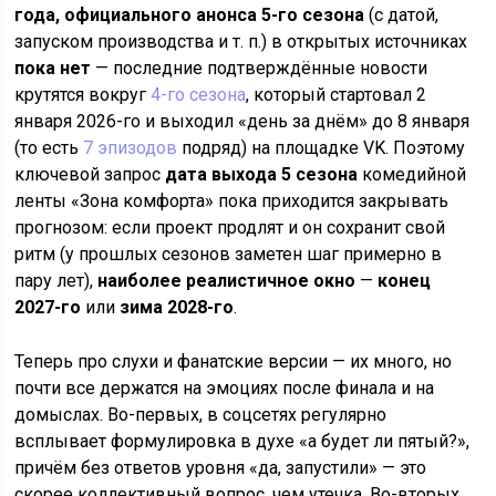
года,
официального анонса 5-го сезона
(с датой,
запуском производства и т. п.) в открытых источниках
пока нет
— последние подтверждённые новости
крутятся вокруг
4-го сезона
, который стартовал 2
января 2026-го и выходил «день за днём» до 8 января
(то есть
7 эпизодов
подряд) на площадке VK. Поэтому
ключевой запрос
дата выхода 5 сезона
комедийной
ленты «Зона комфорта» пока приходится закрывать
прогнозом: если проект продлят и он сохранит свой
ритм (у прошлых сезонов заметен шаг примерно в
пару лет),
наиболее реалистичное окно
—
конец
2027-го
или
зима 2028-го
.
Теперь про слухи и фанатские версии — их много, но
почти все держатся на эмоциях после финала и на
домыслах. Во-первых, в соцсетях регулярно
всплывает формулировка в духе «а будет ли пятый?»,
причём без ответов уровня «да, запустили» — это
скорее коллективный вопрос, чем утечка. Во-вторых,