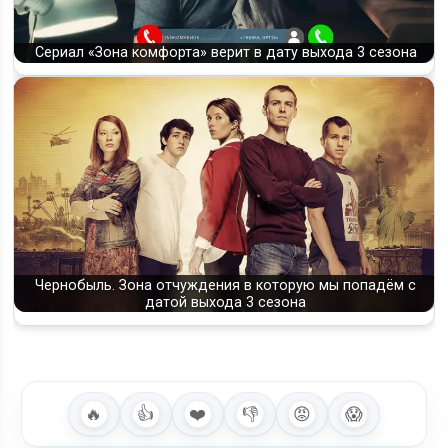
Сериал «Зона комфорта» верит в дату выхода 3 сезона
Чернобыль. Зона отчуждения в которую мы попадём с
датой выхода 3 сезона
🔥
👍
❤️
👎
😡
😱