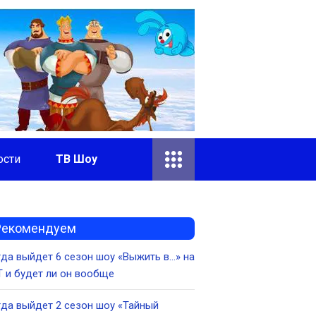
ости
ТВ Шоу
Рекомендуем
да выйдет 6 сезон шоу «Выжить в…» на
 и будет ли он вообще
да выйдет 2 сезон шоу «Тайный