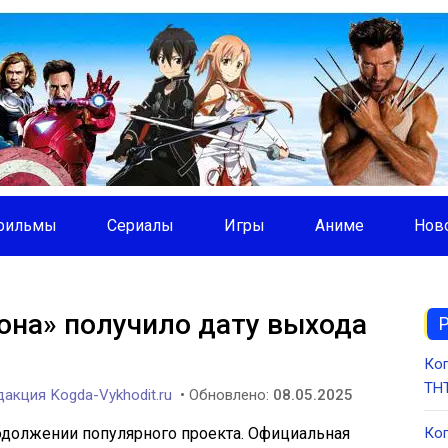
фильмы
Сериалы
Игры
Аниме
Нов
на» получило дату выхода
Ког
ТНТ
акция Kogda-Vykhodit.ru
• Обновлено:
08.05.2025
одолжении популярного проекта. Официальная
Ког