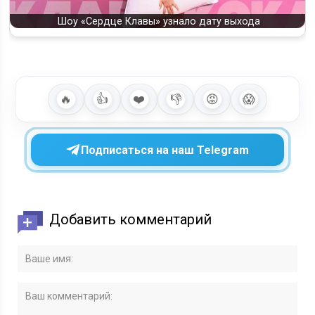
Шоу «Сердце Клавы» узнало дату выхода
🔥
👍
❤️
👎
😡
😱
Подписаться на наш Telegram
Добавить комментарий