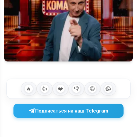
Шоу «Команды» на Первом канале: будет ли 2 сезон и когда
ждать продолжение
🔥
👍
❤️
👎
😡
😱
Подписаться на наш Telegram