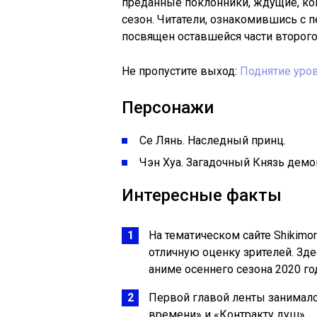
преданные поклонники, ждущие, ко
сезон. Читатели, ознакомившись с п
посвящен оставшейся части второго
Не пропустите выход:
Поднятие уров
Персонажи
Се Лянь. Наследный принц.
Чэн Хуа. Загадочный Князь демо
Интересные факты
На тематическом сайте Shikimori
отличную оценку зрителей. Зде
аниме осеннего сезона 2020 го
Первой главой ленты занимался
времени» и «Контракту душ».