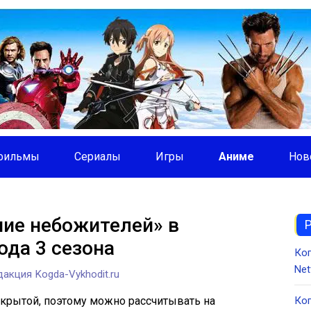
фильмы
Сериалы
Игры
Аниме
Нов
ие небожителей» в
да 3 сезона
Ко
Net
акция Kogda-Vykhodit.ru
ткрытой, поэтому можно рассчитывать на
Ког