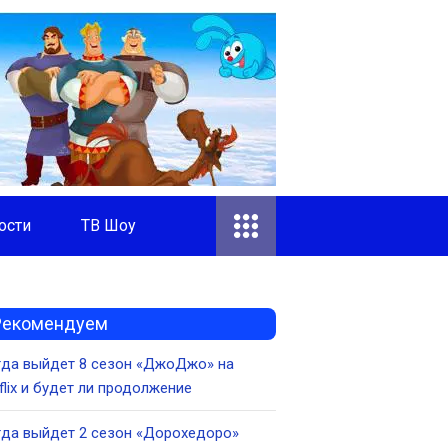
ости
ТВ Шоу
Рекомендуем
гда выйдет 8 сезон «ДжоДжо» на
flix и будет ли продолжение
да выйдет 2 сезон «Дорохедоро»