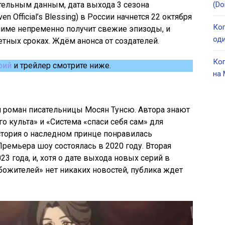
тельным данным, дата выхода 3 сезона
(Do
 Official’s Blessing) в России начнется 22 октября
Ког
аниме непременно получит свежие эпизоды, и
оди
етных сроках. Ждём анонса от создателей.
Ког
рий
и трейлер смотрите ниже.
на 
й роман писательницы Мосян Тунсю. Автора знают
о культа» и «Система «спаси себя сам» для
стория о наследном принце понравилась
ремьера шоу состоялась в 2020 году. Вторая
23 года, и, хотя о дате выхода новых серий в
божителей» нет никаких новостей, публика ждет