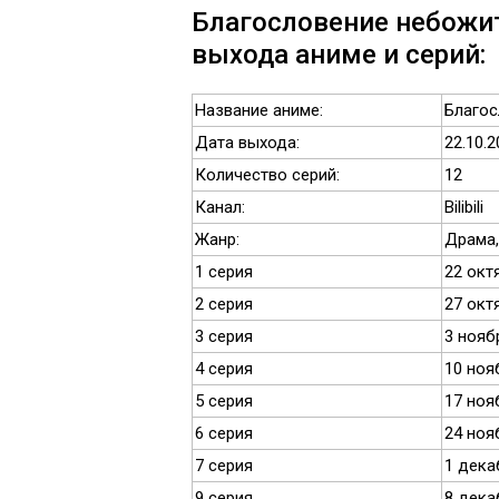
Благословение небожит
выхода аниме и серий:
Название аниме:
Благос
Дата выхода:
22.10.2
Количество серий:
12
Канал:
Bilibili
Жанр:
Драма,
1 серия
22 окт
2 серия
27 окт
3 серия
3 нояб
4 серия
10 ноя
5 серия
17 ноя
6 серия
24 ноя
7 серия
1 дека
9 серия
8 дека