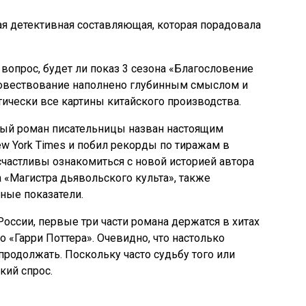
ая детективная составляющая, которая порадовала
вопрос, будет ли показ 3 сезона «Благословение
повествование наполнено глубинным смыслом и
тически все картины китайского производства.
ьный роман писательницы назван настоящим
w York Times и побил рекорды по тиражам в
счастливы ознакомиться с новой историей автора
а «Магистра дьявольского культа», также
ные показатели.
оссии, первые три части романа держатся в хитах
 «Гарри Поттера». Очевидно, что настолько
родолжать. Поскольку часто судьбу того или
кий спрос.