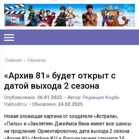
Главная
›
Сериалы
«Архив 81» будет открыт с
датой выхода 2 сезона
Опубликовано:
26.01.2022
• Автор:
Редакция Kogda-
Vykhodit.ru
• Обновлено:
24.02.2025
Новая зловещая картина от создателя «Астрала»,
«Пилы» и «Заклятия» Джеймса Вана имеет все шансы
на продление. Ориентировочно, дата выхода 2 сезона
«Архив 81» (Archive 81) в России может случится 24