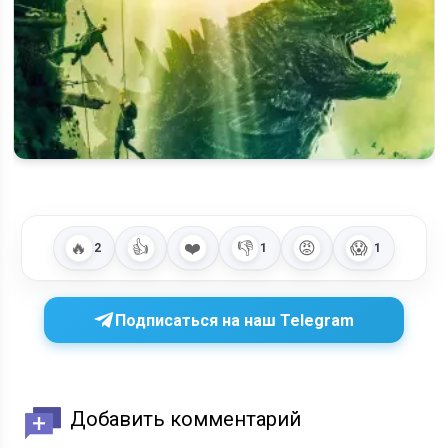
Когда выйдет 3 сезон сериала «Монарх: Наследие
монстров» и будет ли он?
🔥
👍
❤️
👎
😡
😱
2
1
1
Подписаться на наш Telegram
Добавить комментарий