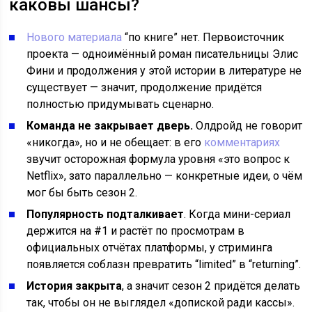
каковы шансы?
Нового материала
“по книге” нет. Первоисточник
проекта — одноимённый роман писательницы Элис
Фини и продолжения у этой истории в литературе не
существует — значит, продолжение придётся
полностью придумывать сценарно.
Команда не закрывает дверь.
Олдройд не говорит
«никогда», но и не обещает: в его
комментариях
звучит осторожная формула уровня «это вопрос к
Netflix», зато параллельно — конкретные идеи, о чём
мог бы быть сезон 2.
Популярность подталкивает
. Когда мини-сериал
держится на #1 и растёт по просмотрам в
официальных отчётах платформы, у стриминга
появляется соблазн превратить “limited” в “returning”.
История закрыта
, а значит сезон 2 придётся делать
так, чтобы он не выглядел «допиской ради кассы».