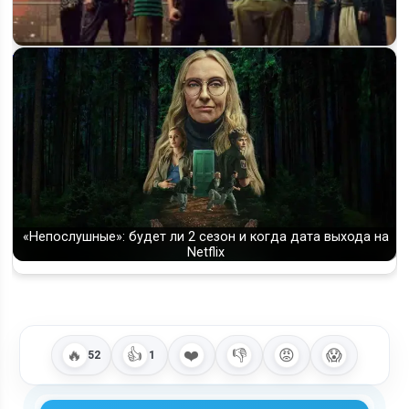
Когда выйдет 4 сезон «Алисы в Пограничье» на Netflix — и
будет ли он вообще
«Непослушные»: будет ли 2 сезон и когда дата выхода на
Netflix
🔥
👍
❤️
👎
😡
😱
52
1