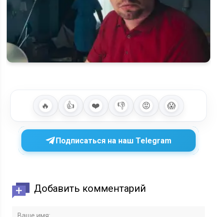
Зона комфорта 5 сезон: когда выйдет и будет ли
продолжение на VK Видео
🔥
👍
❤️
👎
😡
😱
Подписаться на наш Telegram
Добавить комментарий