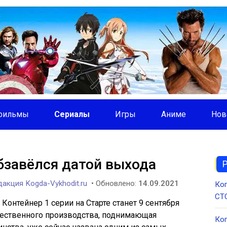
фильмы
Сериалы
Игры
Аниме
Нов
бзавёлся датой выхода
акция Kogda-Vykhodit.ru
• Обновлено:
14.09.2021
Ког
СТС
онтейнер 1 серии на Старте станет 9 сентября
чественного производства, поднимающая
Ког