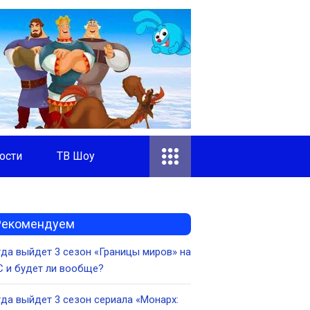
ости
ТВ Шоу
Рекомендуем
да выйдет 3 сезон «Границы миров» на
 и будет ли вообще?
да выйдет 3 сезон сериала «Монарх: