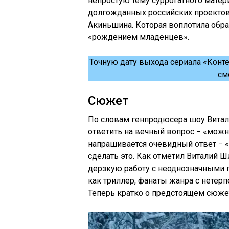
непростую тему суррогатного матер
долгожданных российских проектов
Акиньшина. Которая воплотила обр
«рождением младенцев».
Точную дату выхода сериала «Конте
см
Сюжет
По словам генпродюсера шоу Витал
ответить на вечный вопрос − «можно
напрашивается очевидный ответ − «
сделать это. Как отметил Виталий Ш
дерзкую работу с неоднозначными 
как триллер, фанаты жанра с нетер
Теперь кратко о предстоящем сюже