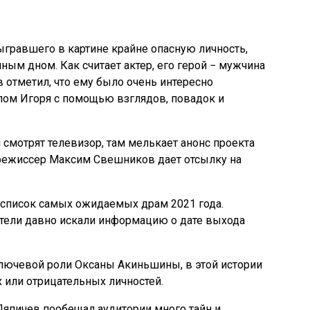
ыгравшего в картине крайне опасную личность,
ным дном. Как считает актер, его герой − мужчина
 отметил, что ему было очень интересно
лом Игоря с помощью взглядов, повадок и
и смотрят телевизор, там мелькает анонс проекта
к режиссер Максим Свешников дает отсылку на
 список самых ожидаемых драм 2021 года.
ители давно искали информацию о дате выхода
лючевой роли Оксаны Акиньшины, в этой истории
 или отрицательных личностей.
Ляпичев пообещал аудитории много тайн и