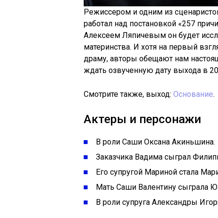
Режиссером и одним из сценарист
работал над постановкой «257 прич
Алексеем Ляпичевым он будет иссл
материнства. И хотя на первый взг
драму, авторы обещают нам настоя
ждать озвученную дату выхода в 20
Смотрите также, выход:
Основание
.
Актеры и персонажи
В роли Саши Оксана Акиньшина.
Заказчика Вадима сыграл Филип
Его супругой Мариной стала Мар
Мать Саши Валентину сыграла Юл
В роли супруга Александры Игор