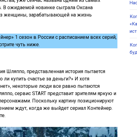
инства, уже сейчас названа одним из самых
Нас
. В ожидаемой новинке сыграла Оксана
аз женщины, зарабатывающей на жизнь
Ког
«Ка
ист
йнер» 1 сезон в России с расписанием всех серий,
отрите чуть ниже.
Ког
буд
ия Шляппо, представленная история пытается
 ли купить счастье за деньги?» И хотя
нет», некоторые люди все равно пытаются
ляппо, сервис START представит зрителям яркую и
персонажами. Поскольку картину позиционируют
пением ждут, когда же выйдет сериал Контейнер.
те.