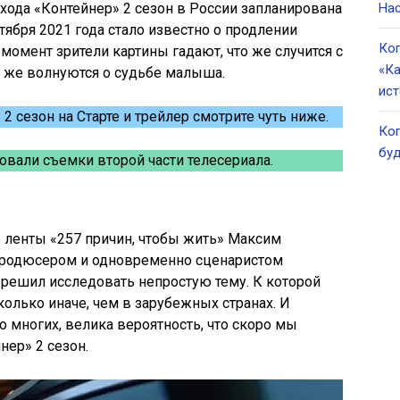
ода «Контейнер» 2 сезон в России запланирована
Нас
нтября 2021 года стало известно о продлении
Ког
 момент зрители картины гадают, что же случится с
«Ка
о же волнуются о судьбе малыша.
ист
2 сезон на Старте и трейлер смотрите чуть ниже.
Ког
буд
товали съемки второй части телесериала.
 ленты «257 причин, чтобы жить» Максим
продюсером и одновременно сценаристом
ешил исследовать непростую тему. К которой
колько иначе, чем в зарубежных странах. И
о многих, велика вероятность, что скоро мы
нер» 2 сезон.