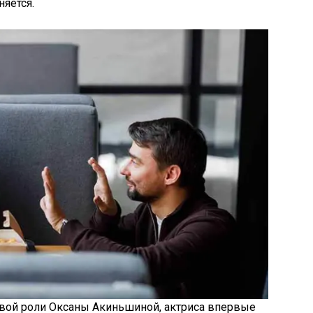
няется.
вой роли Оксаны Акиньшиной, актриса впервые