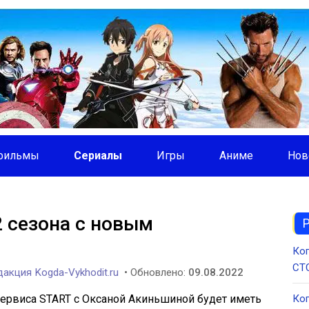
фильмы
Сериалы
Игры
Аниме
Нов
 сезона с новым
Ког
СТС
акция Kogda-Vykhodit.ru
• Обновлено:
09.08.2022
ервиса START с Оксаной Акиньшиной будет иметь
Ког