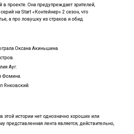
й в проекте. Она предупреждает зрителей,
ерий на Start «Контейнер» 2 сезон, что
ье, а про ловушку из страхов и обид.
ыграла Оксана Акиньшина.
стров.
ия Ауг.
я Фомина.
п Янковский.
 в этой истории нет однозначно хороших или
му представленная лента является, действительно,