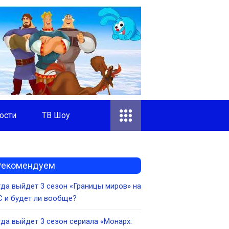
ости
ТВ Шоу
Рекомендуем
да выйдет 3 сезон «Границы миров» на
 и будет ли вообще?
да выйдет 3 сезон сериала «Монарх: