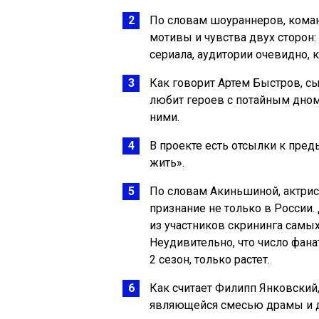
По словам шоураннеров, коман
мотивы и чувства двух сторон: 
сериала, аудитории очевидно, 
Как говорит Артем Быстров, с
любит героев с потайным дном
ними.
В проекте есть отсылки к пре
жить».
По словам Акиньшиной, актриса
признание не только в России.
из участников скрининга самы
Неудивительно, что число фана
2 сезон, только растет.
Как считает Филипп Янковский,
являющейся смесью драмы и д